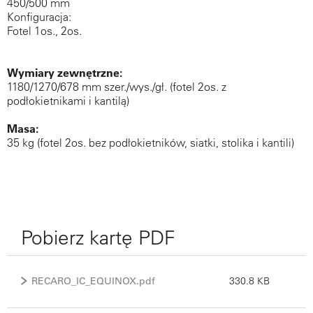
450/500 mm
Konfiguracja:
Fotel 1os., 2os.
Wymiary zewnętrzne:
1180/1270/678 mm szer./wys./gł. (fotel 2os. z
podłokietnikami i kantilą)
Masa:
35 kg (fotel 2os. bez podłokietników, siatki, stolika i kantili)
Pobierz kartę PDF
RECARO_IC_EQUINOX.pdf
330.8 KB